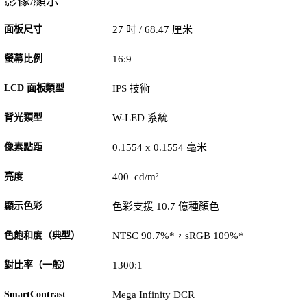
影像/顯示
面板尺寸
27 吋 / 68.47 厘米
螢幕比例
16:9
LCD 面板類型
IPS 技術
背光類型
W-LED 系統
像素點距
0.1554 x 0.1554 毫米
亮度
400 cd/m²
顯示色彩
色彩支援 10.7 億種顏色
色飽和度（典型）
NTSC 90.7%*，sRGB 109%*
對比率（一般）
1300:1
SmartContrast
Mega Infinity DCR