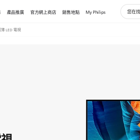
圖
務
產品推廣
官方網上商店
銷售地點
My Philips
標
支
持
K 超薄 LED 電視
搜
索
電視