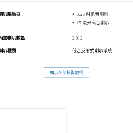
喇叭驅動器
5.25 吋低音喇叭
15 毫米高音喇叭
內置喇叭數量
2 X 2
喇叭種類
低音反射式喇叭系統
顯示全部技術規格