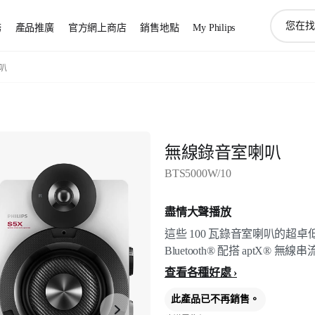
圖
務
產品推廣
官方網上商店
銷售地點
My Philips
標
支
持
叭
搜
索
無線錄音室喇叭
BTS5000W/10
盡情大聲播放
這些 100 瓦錄音室喇叭的超卓低
Bluetooth® 配搭 aptX
查看各種好處
此產品已不再銷售。