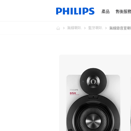
產品
售後服
無線喇叭
藍牙喇叭
無線錄音室喇