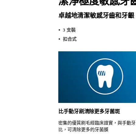
潔淨極度敏感牙
卓越地清潔敏感牙齒和牙齦
3 支裝
扣合式
比手動牙刷淸除更多牙菌斑
密集的優質刷毛經臨床證實，與手動牙
比，可淸除更多的牙菌膜