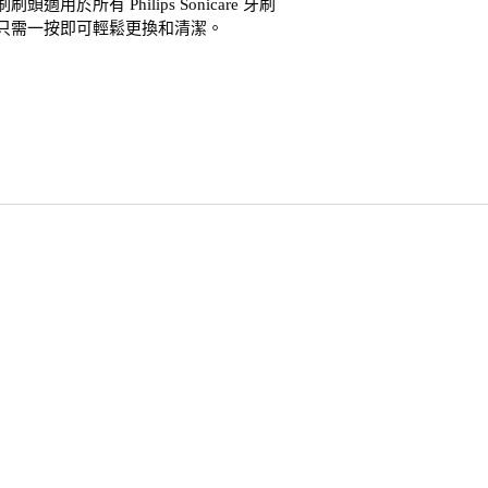
頭適用於所有 Philips Sonicare 牙刷
只需一按即可輕鬆更換和清潔。