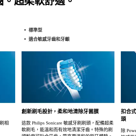
齒。超柔軟舒適。
標準型
適合敏感牙齒和牙齦
創新刷毛設計，柔和地清除牙菌膜
扣合
頭
刷相
這款 Philips Sonicare 敏感牙刷刷頭，配備超柔
軟刷毛，能溫和而有效地清潔牙齒。特殊的刷
除 Pow