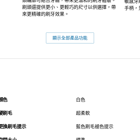
頭輪廓可貼合牙齒，帶來更溫和的刷牙體驗。
敏感牙刷刷
刷頭還提供更小、更輕巧的尺寸以供選擇，帶
手柄，
來更精確的刷牙效果。
顯示全部產品功能
顏色
白色
硬刷毛
超柔軟
更換刷毛提示
藍色刷毛褪色提示
空間大小
標準