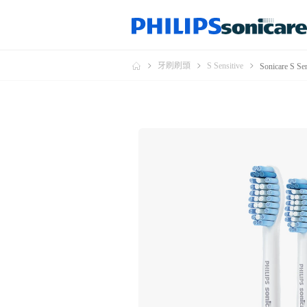
牙刷刷頭
S Sensitive
Sonicare 