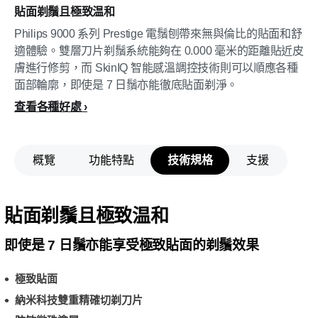
貼面剃鬚且極致温和
Philips 9000 系列 Prestige 電鬚刨帶來無與倫比的貼面和舒
適體驗。雙層刀片剃鬚系統能夠在 0.000 毫米的距離貼近皮
膚進行修剪，而 SkinIQ 智能感溫調控技術則可以順應各種
面部輪廓，即使是 7 日鬚亦能徹底貼面剃淨。
查看各種好處
概覽
功能特點
技術規格
支援
貼面剃鬚且極致温和
即使是 7 日鬚亦能享受極致貼面的剃鬚效果
極致貼面
納米科技雙重精確切剃刀片