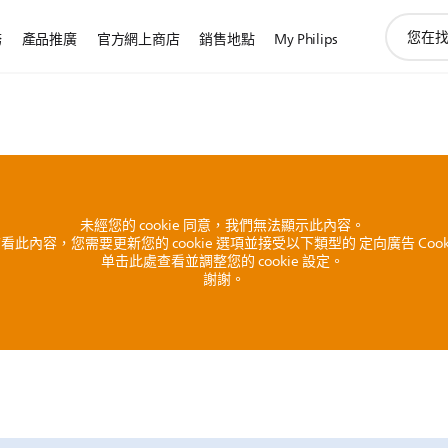
圖
務
產品推廣
官方網上商店
銷售地點
My Philips
標
支
持
搜
索
未經您的 cookie 同意，我們無法顯示此內容。
看此內容，您需要更新您的 cookie 選項並接受以下類型的 定向廣告 Cook
单击此處查看並調整您的 cookie 設定。
謝謝。