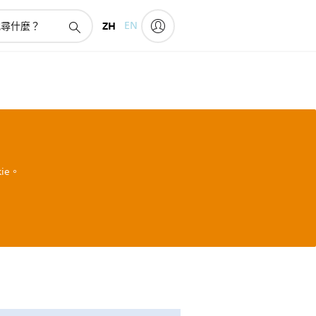
ZH
EN
ie。