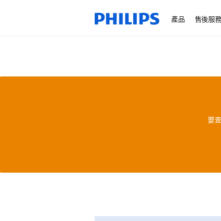
產品
售後服
要查