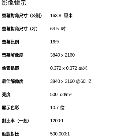
影像/顯示
163.8 厘米
螢幕對角尺寸（公制）
64.5 吋
螢幕對角尺寸（吋）
16:9
螢幕比例
3840 x 2160
螢幕解像度
0.372 x 0.372 毫米
像素點距
3840 x 2160 @60HZ
最佳解像度
500 cd/m²
亮度
10.7 億
顯示色彩
1200:1
對比率（一般）
500,000:1
動態對比