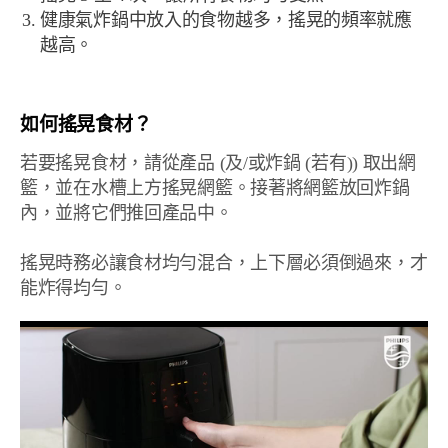
健康氣炸鍋中放入的食物越多，搖晃的頻率就應
越高。
如何搖晃食材？
若要搖晃食材，請從產品 (及/或炸鍋 (若有)) 取出網
籃，並在水槽上方搖晃網籃。接著將網籃放回炸鍋
內，並將它們推回產品中。
搖晃時務必讓食材均勻混合，上下層必須倒過來，才
能炸得均勻。