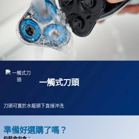
一觸式刀頭
刀頭可置於水龍頭下直接沖洗
準備好選購了嗎？
包裝盒内含：