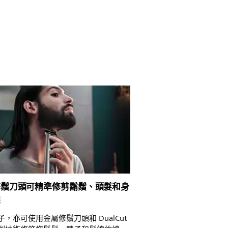
修鬚刀頭可精準修剪鬍鬚、頭髮和身
髮
，亦可使用金屬修鬚刀頭和 DualCut