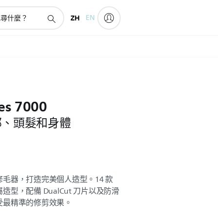
ZH
EN
es 7000
臉部、頭髮和身體
毛器，打造完美個人造型。14 款
型，配備 DualCut 刀片以及防滑
受最精準的修剪效果。