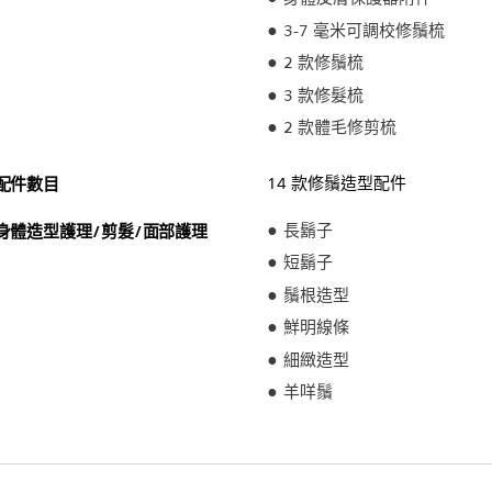
3-7 毫米可調校修鬚梳
2 款修鬚梳
3 款修髮梳
2 款體毛修剪梳
配件數目
14 款修鬚造型配件
身體造型護理/剪髮/面部護理
長鬍子
短鬍子
鬚根造型
鮮明線條
細緻造型
羊咩鬚