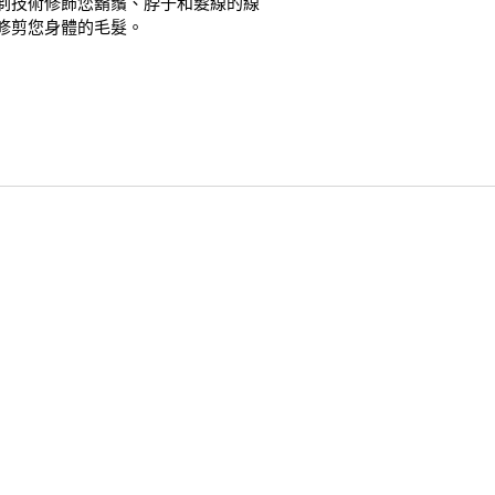
剃技術修飾您鬍鬚、脖子和髮線的線
修剪您身體的毛髮。