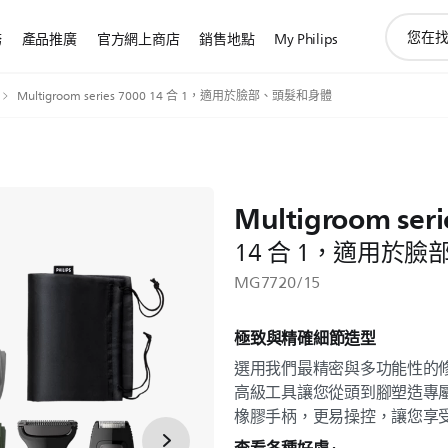
圖
務
產品推廣
官方網上商店
銷售地點
My Philips
標
支
持
Multigroom series 7000 14 合 1，適用於臉部、頭髮和身體
搜
索
Multigroom seri
14 合 1，適用於
MG7720/15
極致與精確細節造型
選用我們最精密與多功能性的修
高級工具讓您從頭到腳塑造專屬造
橡膠手柄，更易操控，讓您享