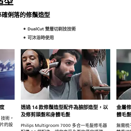
造型
更準確俐落的修鬚造型
DualCut 雙層切剃技技術
可沐浴時使用
準度
透過 14 款修鬚造型配件為臉部造型，以
金屬
及修剪頭髮和身體毛髮
體毛
 技術，
片的設
Philips Multigroom 7000 多合一毛髮修毛器
無需梳子