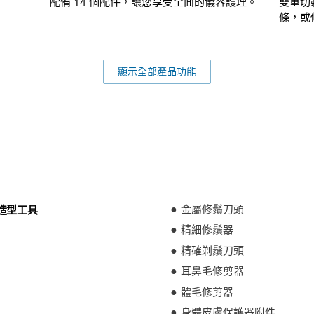
配備 14 個配件，讓您享受全面的儀容護理。
雙重切
條，或
顯示全部產品功能
造型工具
金屬修鬚刀頭
精細修鬚器
精確剃鬚刀頭
耳鼻毛修剪器
體毛修剪器
身體皮膚保護器附件