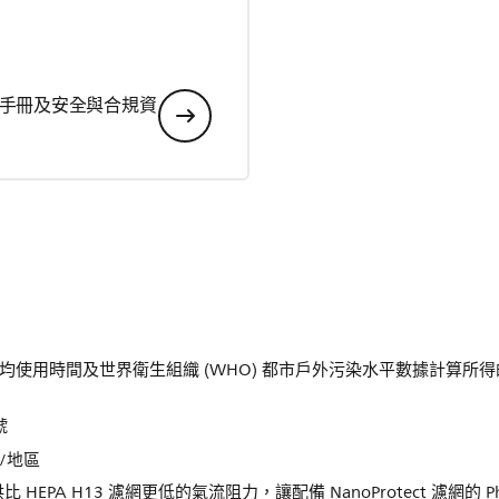
手冊及安全與合規資
s 用戶的平均使用時間及世界衛生組織 (WHO) 都市戶外污染水平數據計
號
家/地區
物料提供比 HEPA H13 濾網更低的氣流阻力，讓配備 NanoProtect 濾網