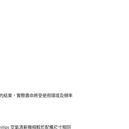
算所得的結果，實際壽命將受使用環境及頻率
的 Philips 空氣清新機相較於配備尺寸相同