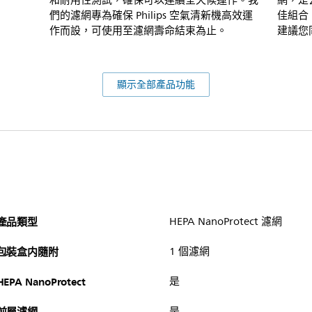
和耐用性測試，確保可以連續全天候運作。我
網，是
們的濾網專為確保 Philips 空氣清新機高效運
佳組合
作而設，可使用至濾網壽命結束為止。
建議您
顯示全部產品功能
產品類型
HEPA NanoProtect 濾網
包裝盒内隨附
1 個濾網
HEPA NanoProtect
是
前層濾網
是