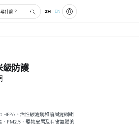
ZH
EN
 納米級防護
網
tect HEPA、活性碳濾網和前層濾網組
、PM2.5、寵物皮屑及有害氣體的