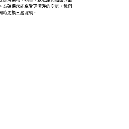
去除污染物、病毒、致敏原和細菌的最
。為確保您能享受更潔淨的空氣，我們
同時更換三層濾網。