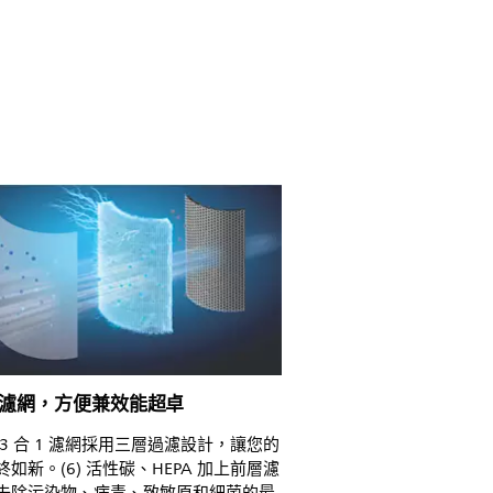
 1 濾網，方便兼效能超卓
 3 合 1 濾網採用三層過濾設計，讓您的
如新。(6) 活性碳、HEPA 加上前層濾