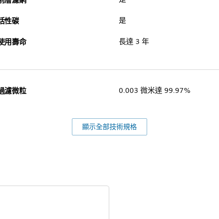
活性碳
是
使用壽命
長達 3 年
過濾微粒
0.003 微米達 99.97%
顯示全部技術規格