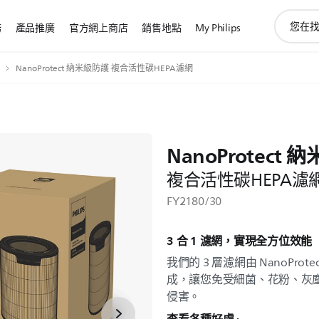
圖
務
產品推廣
官方網上商店
銷售地點
My Philips
標
支
持
NanoProtect 納米級防護 複合活性碳HEPA濾網
搜
索
NanoProtect
複合活性碳HEPA濾
FY2180/30
3 合 1 濾網，實現全方位效能
我們的 3 層濾網由 NanoPro
成，讓您免受細菌、花粉、灰塵
侵害。