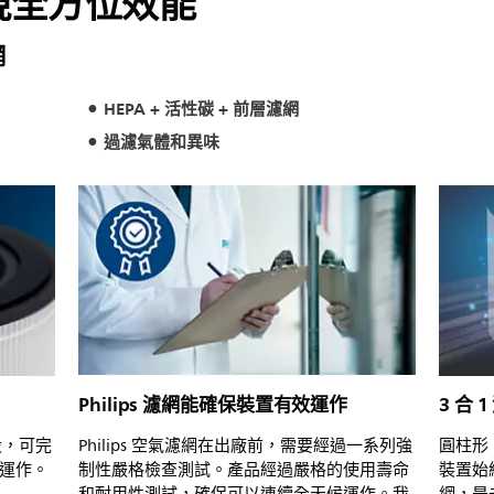
實現全方位效能
網
HEPA + 活性碳 + 前層濾網
過濾氣體和異味
Philips 濾網能確保裝置有效運作
3 合
設，可完
Philips 空氣濾網在出廠前，需要經過一系列強
圓柱形
運作。
制性嚴格檢查測試。產品經過嚴格的使用壽命
裝置始終