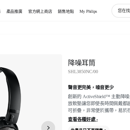
圖
務
產品推廣
官方網上商店
銷售地點
My Philips
標
支
持
搜
索
降噪耳筒
SHL3850NC/00
聲音更完美，噪音更少
創新的 ActiveShield™
放軟墊讓您即使長時間佩戴都
可折疊，非常便於攜帶，易於
查看各種好處