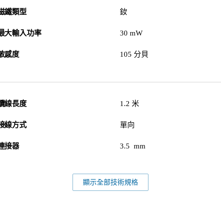
磁鐵類型
釹
最大輸入功率
30 mW
敏感度
105 分貝
纜線長度
1.2 米
接線方式
單向
連接器
3.5 mm
顯示全部技術規格