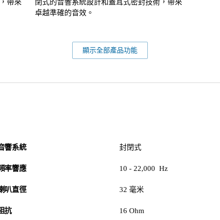
，帶來
閉式的音響系統設計和蓋耳式密封技術，帶來
卓越準確的音效。
顯示全部產品功能
音響系統
封閉式
頻率響應
10 - 22,000 Hz
喇叭直徑
32 毫米
阻抗
16 Ohm