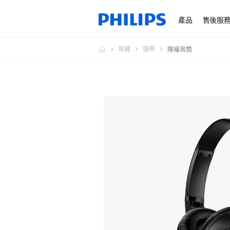
產品
售後服
耳機
頭帶
降噪耳筒