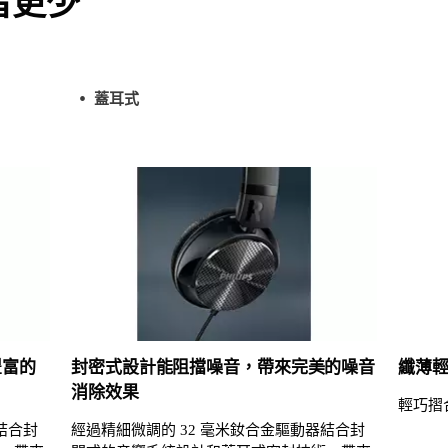
音更少
蓋耳式
豐富的
封密式設計能阻擋噪音，帶來完美的噪音
纖薄
消除效果
輕巧摺
結合封
經過精細微調的 32 毫米釹合金驅動器結合封