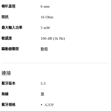
喇叭直徑
6 mm
阻抗
16 Ohm
最大輸入功率
5 mW
敏感度
106 dB (1k Hz)
驅動器類型
動態
連接
藍牙版本
5.3
無線
是
藍牙規格
A2DP