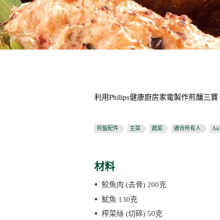
利用Philips健康廚房家電製作煎釀
煎盤配件
主菜
蔬菜
適合所有人
Ai
材料
鮫魚肉 (去骨) 200克
魷魚 130克
榨菜絲 (切碎) 50克