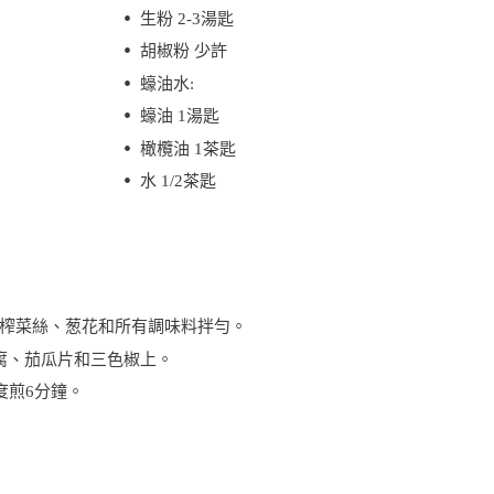
生粉 2-3湯匙
胡椒粉 少許
蠔油水:
蠔油 1湯匙
橄欖油 1茶匙
水 1/2茶匙
榨菜絲、葱花和所有調味料拌勻。
腐、茄瓜片和三色椒上。
度煎6分鐘。