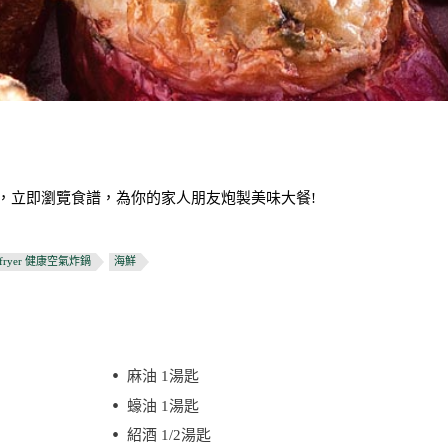
三寶，立即瀏覽食譜，為你的家人朋友炮製美味大餐!
rfryer 健康空氣炸鍋
海鮮
麻油 1湯匙
蠔油 1湯匙
紹酒 1/2湯匙