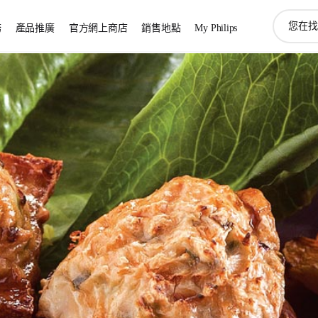
圖
務
產品推廣
官方網上商店
銷售地點
My Philips
標
支
持
搜
索