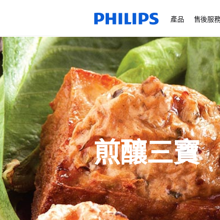
產品
售後服
煎釀三寶