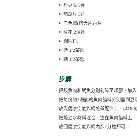
炸豆腐 3件
茄瓜片 3片
三色椒(切大片) 4片
葱花 2湯匙
調味料:
鹽 1/2茶匙
糖 1/2茶匙
步驟
把鮫魚肉和魷魚分別剁碎至起膠，加入
把每份約1湯匙的魚肉餡料分別釀到豆
放入健康空氣炸鍋煎盤配件上，以180
把蠔油水材料混合，塗在魚肉餡料上。
放回健康空氣炸鍋內煎2分鐘即可。