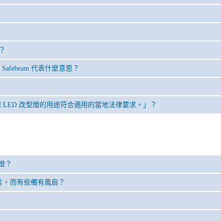
偽？
ght 和 Safebeam 代表什麼意思？
 LED 改型燈的用途符合適用的當地法律要求。」？
燈？
有散熱片，而有些備有風扇？