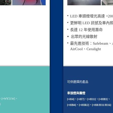
LED 車頭燈增光高達 +20
更鮮明 LED 訊號及車內
長達 12 年使用壽命
出眾的光線散射
最先進技術：Safebeam、Ai
AirCool、Ceralight
可供選擇的產品
車頭燈與霧燈
]、[≈WY21W]、
[≈H4]、[≈H7]、[≈H11]、[≈HB3]、
]
[≈HB4]、[≈HIR2]、[≈H8/H11/H16]