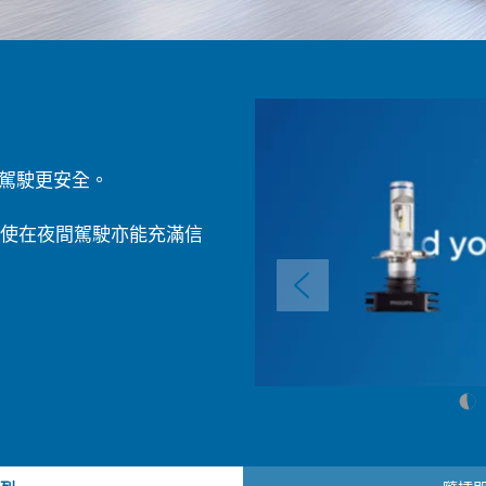
，駕駛更安全。
s，即使在夜間駕駛亦能充滿信