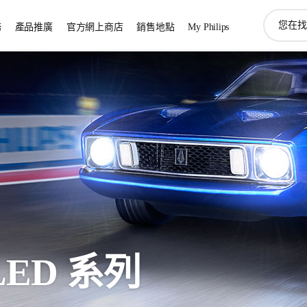
圖
務
產品推廣
官方網上商店
銷售地點
My Philips
標
支
持
搜
索
ED 系列