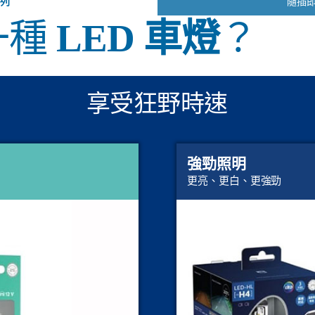
系列
隨插
一種
LED 車燈
？
享受狂野時速
強勁照明
更亮、更白、更強勁