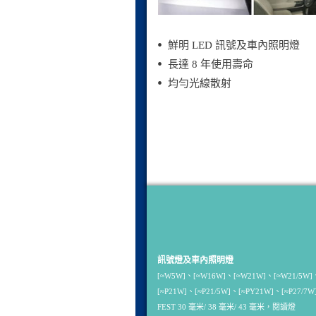
鮮明 LED 訊號及車內照明燈
長達 8 年使用壽命
均勻光線散射
訊號燈及車內照明燈
[≈W5W]、[≈W16W]、[≈W21W]、[≈W21/5W
[≈P21W]、[≈P21/5W]、[≈PY21W]、[≈P27/7W
FEST 30 毫米/ 38 毫米/ 43 毫米，閱讀燈