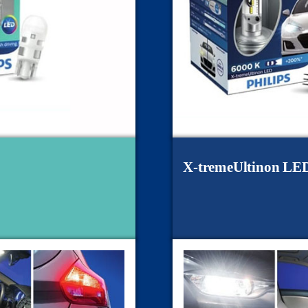
X-tremeUltinon LE