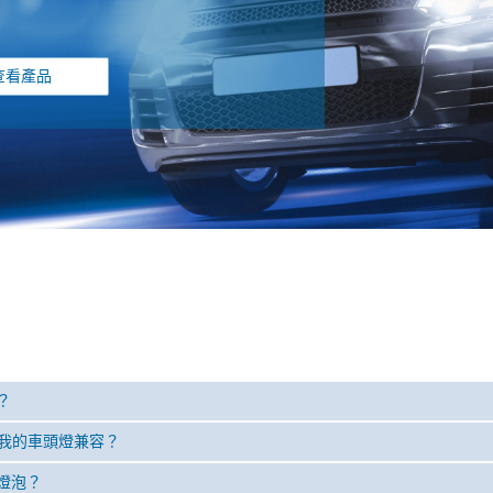
查看產品
？
是否與我的車頭燈兼容？
舊燈泡？