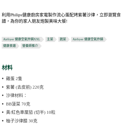
利用Philips健康廚房家電製作流心蛋配烤紫薯沙律，立即瀏覽食
譜，為你的家人朋友炮製美味大餐!
Airfryer 健康空氣炸鍋XXL
主菜
蔬菜
Airfryer 健康空氣炸鍋
健康食譜
營養師推介
材料
雞蛋 2隻
紫薯 (去皮前) 220克
沙律材料：
BB菠菜 70克
黃/紅色車厘茄 (切半) 10粒
柚子沙律醋 30克