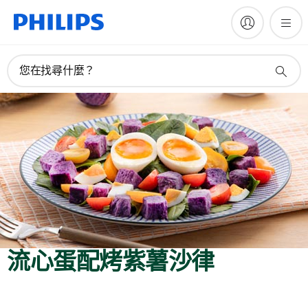
您在找尋什麼？
流心蛋配烤紫薯沙律