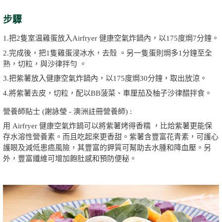
步驟
1.把2隻室温雞蛋放入Airfryer 健康空氣炸鍋內，以175度焗7分鐘。
2.完成後，把1隻雞蛋浸冰水，去殼 。另一隻蛋則焗多1分鐘至全
熟，切粒，與沙律拌勻 。
3.把紫薯放入健康空氣炸鍋內，以175度焗30分鐘，取出放涼。
4.將紫薯去皮，切粒，配以BB菠菜、車厘茄及柚子沙律醋拌食。
營養師貼士 (謝詠瑩 - 澳洲註冊營養師) :
用 Airfryer 健康空氣炸鍋可以將紫薯烤得香糯 ，比烚紫薯更能保
存水溶性營養素。而且吃起來更香甜。紫薯含豐富花青素，可護心
護眼及減低患癌風險，其豐富的鉀質可幫助去水腫和降血壓。另
外，豐富纖維可增加飽肚感和預防便秘。