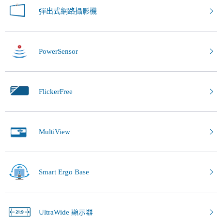
彈出式網路攝影機
PowerSensor
FlickerFree
MultiView
Smart Ergo Base
UltraWide 顯示器