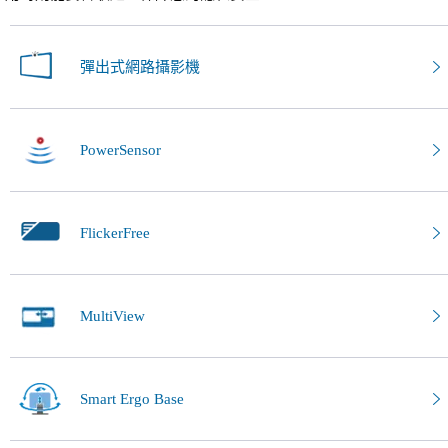
彈出式網路攝影機
PowerSensor
FlickerFree
MultiView
Smart Ergo Base