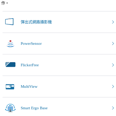
作。
彈出式網路攝影機
PowerSensor
FlickerFree
MultiView
Smart Ergo Base