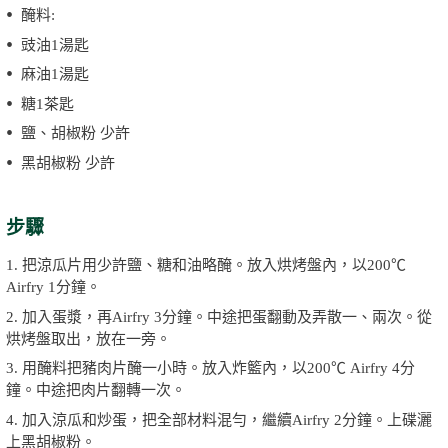
醃料:
豉油1湯匙
麻油1湯匙
糖1茶匙
鹽、胡椒粉 少許
黑胡椒粉 少許
步驟
1. 把涼瓜片用少許鹽、糖和油略醃。放入烘烤盤內，以200℃
Airfry 1分鐘。
2. 加入蛋漿，再Airfry 3分鐘。中途把蛋翻動及弄散一、兩次。從
烘烤盤取出，放在一旁。
3. 用醃料把豬肉片醃一小時。放入炸籃內，以200℃ Airfry 4分
鐘。中途把肉片翻轉一次。
4. 加入涼瓜和炒蛋，把全部材料混勻，繼續Airfry 2分鐘。上碟灑
上黑胡椒粉。