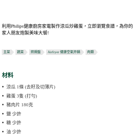
利用Philips健康廚房家電製作涼瓜炒雞蛋，立即瀏覽食譜，為你的
家人朋友炮製美味大餐!
主菜
蔬菜
烘焗盤
Airfryer 健康空氣炸鍋
肉類
材料
涼瓜 1條 (去籽及切薄片)
雞蛋 3隻 (打勻)
豬肉片 180克
鹽 少許
糖 少許
油 少許