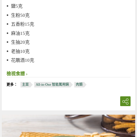
鹽5克
生粉50克
五香粉15克
麻油15克
生抽20克
老抽10克
花鵰酒10克
檢視食譜
更多：
主菜
All-in-One 智能萬用鍋
肉類