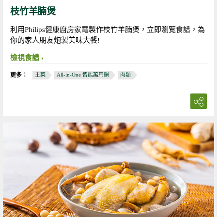
枝竹羊腩煲
利用Philips健康廚房家電製作枝竹羊腩煲，立即瀏覽食譜，為
你的家人朋友炮製美味大餐!
檢視食譜
更多：
主菜
All-in-One 智能萬用鍋
肉類