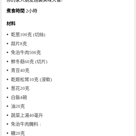
你的家人朋友炮製美味大餐!
煮食時間
2小時
材料
乾葱100克 (切絲)
蒜片8克
免治牛肉500克
鮮冬菇60克 (切片)
青豆40克
乾姬松茸10克 (浸軟)
葱花20克
白飯4碗
油20克
蔬菜上湯40毫升
免治牛肉醃料﹕
糖20克