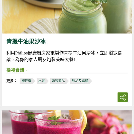
青提牛油果沙冰
利用Philips健康廚房家電製作青提牛油果沙冰，立即瀏覽食
譜，為你的家人朋友炮製美味大餐!
檢視食譜
更多：
攪拌機
水果
奶類製品
飲品及雪糕