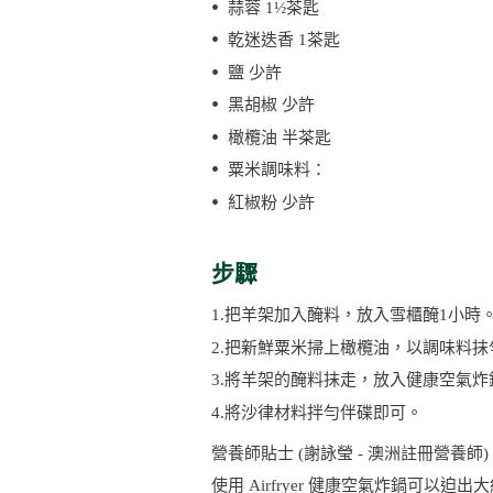
蒜蓉 1½茶匙
乾迷迭香 1茶匙
鹽 少許
黑胡椒 少許
橄欖油 半茶匙
粟米調味料：
紅椒粉 少許
步驟
1.把羊架加入醃料，放入雪櫃醃1小時
2.把新鮮粟米掃上橄欖油，以調味料抹勻，
3.將羊架的醃料抹走，放入健康空氣
4.將沙律材料拌勻伴碟即可。
營養師貼士 (謝詠瑩 - 澳洲註冊營養師) 
使用 Airfryer 健康空氣炸鍋可