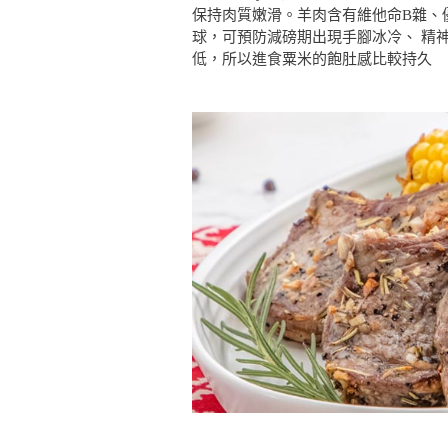
保持肉質嫩滑。羊肉含有維他命B雜、
球，可預防減磅期出現手腳冰冷、 精
低，所以進食粟米的飽肚感比較持久