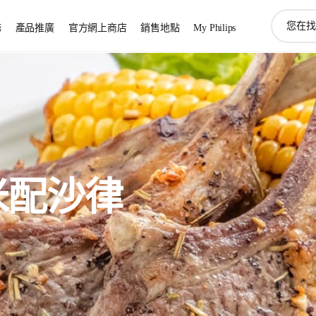
圖
務
產品推廣
官方網上商店
銷售地點
My Philips
標
支
持
搜
索
米配沙律