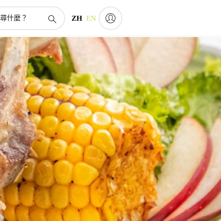
ZH
EN