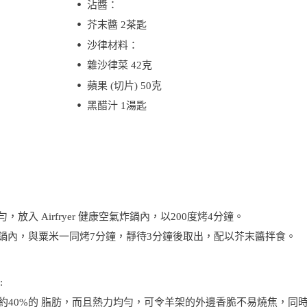
沾醬：
芥末醬 2茶匙
沙律材料：
雜沙律菜 42克
蘋果 (切片) 50克
黑醋汁 1湯匙
。
放入 Airfryer 健康空氣炸鍋內，以200度烤4分鐘。
炸鍋內，與粟米一同烤7分鐘，靜待3分鐘後取出，配以芥末醬拌食。
:
以迫出大約40%的 脂肪，而且熱力均勻，可令羊架的外邊香脆不易燒焦，同