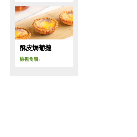
酥皮焗葡撻
檢視食譜
時