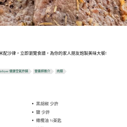
燒粟米配沙律，立即瀏覽食譜，為你的家人朋友炮製美味大餐!
irfryer 健康空氣炸鍋
營養師推介
肉類
黑胡椒 少許
鹽 少許
橄欖油 ½茶匙