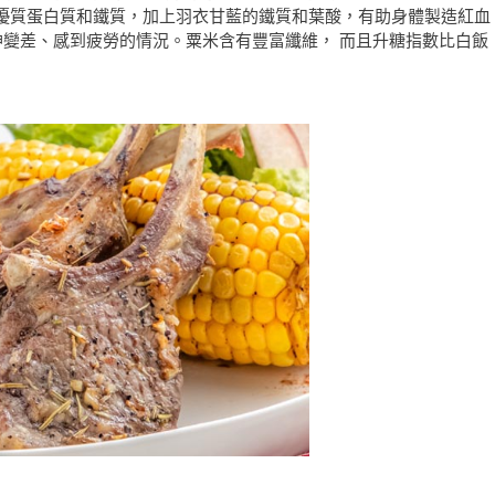
優質蛋白質和鐵質，加上羽衣甘藍的鐵質和葉酸，有助身體製造紅血
神變差、感到疲勞的情況。粟米含有豐富纖維， 而且升糖指數比白飯