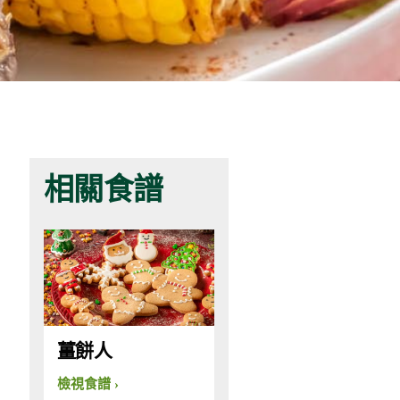
相關食譜
薑餅人
檢視食譜