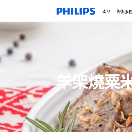
產品
售後服
羊架燒粟