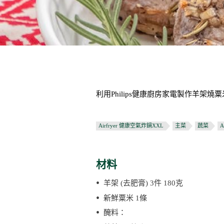
利用Philips健康廚房家電製作羊架
Airfryer 健康空氣炸鍋XXL
主菜
蔬菜
A
材料
羊架 (去肥膏) 3件 180克
新鮮粟米 1條
醃料：