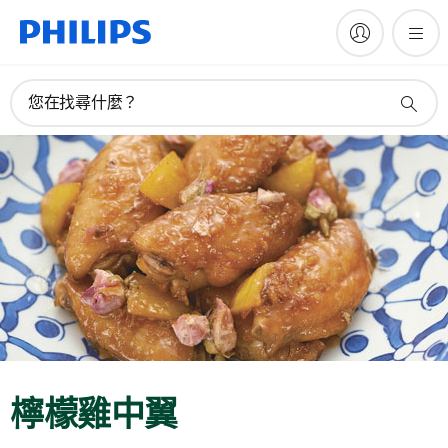
您在找尋什麼？
檸檬雞中翼