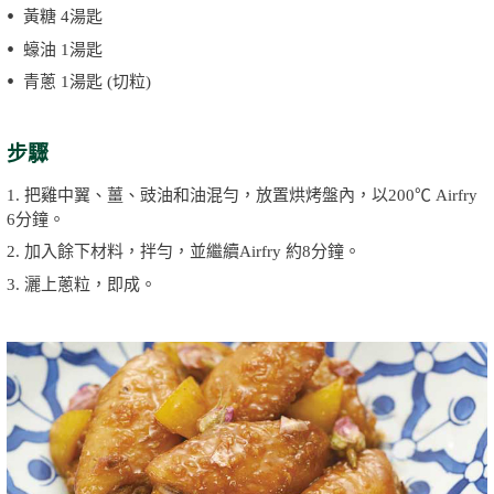
黃糖 4湯匙
蠔油 1湯匙
青蔥 1湯匙 (切粒)
步驟
1. 把雞中翼、薑、豉油和油混勻，放置烘烤盤內，以200℃ Airfry
6分鐘。
2. 加入餘下材料，拌勻，並繼續Airfry 約8分鐘。
3. 灑上蔥粒，即成。