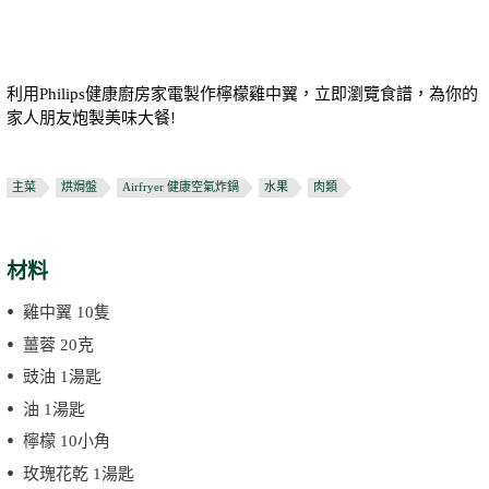
利用Philips健康廚房家電製作檸檬雞中翼，立即瀏覽食譜，為你的
家人朋友炮製美味大餐!
主菜
烘焗盤
Airfryer 健康空氣炸鍋
水果
肉類
材料
雞中翼 10隻
薑蓉 20克
豉油 1湯匙
油 1湯匙
檸檬 10小角
玫瑰花乾 1湯匙