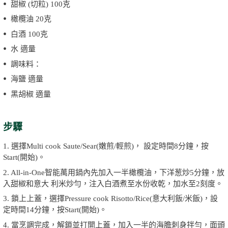
甜椒 (切粒) 100克
橄欖油 20克
白酒 100克
水 適量
調味料：
海鹽 適量
黑胡椒 適量
步驟
1. 選擇Multi cook Saute/Sear(嫩煎/輕煎)， 設定時間8分鐘，按
Start(開始)。
2. All-in-One智能萬用鍋內先加入一半橄欖油，下洋葱炒5分鐘，放
入甜椒和意大 利米炒勻，注入白酒煮至水份收乾，加水至2刻度。
3. 鎖上上蓋，選擇Pressure cook Risotto/Rice(意大利飯/米飯)，設
定時間14分鐘，按Start(開始)。
4. 當烹調完成，解鎖並打開上蓋，加入一半的海膽刺身拌勻，面頭