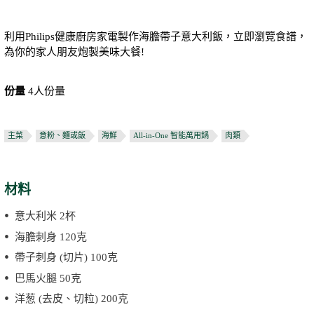
利用Philips健康廚房家電製作海膽帶子意大利飯，立即瀏覽食譜，
為你的家人朋友炮製美味大餐!
份量
4人份量
主菜
意粉、麵或飯
海鮮
All-in-One 智能萬用鍋
肉類
材料
意大利米 2杯
海膽刺身 120克
帶子刺身 (切片) 100克
巴馬火腿 50克
洋葱 (去皮、切粒) 200克