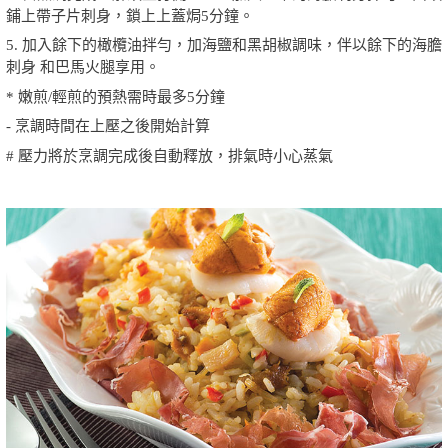
鋪上帶子片刺身，鎖上上蓋焗5分鐘。
5. 加入餘下的橄欖油拌勻，加海鹽和黑胡椒調味，伴以餘下的海膽
刺身 和巴馬火腿享用。
* 嫩煎/輕煎的預熱需時最多5分鐘
- 烹調時間在上壓之後開始計算
# 壓力將於烹調完成後自動釋放，排氣時小心蒸氣