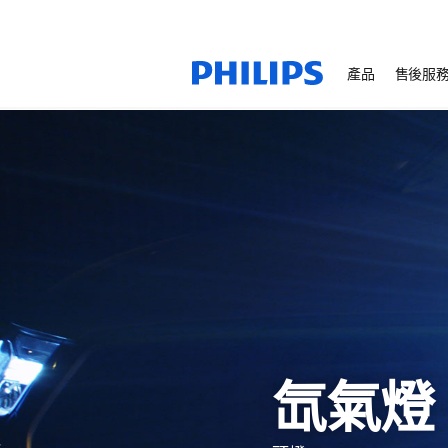
產品
售後服
氙氣燈