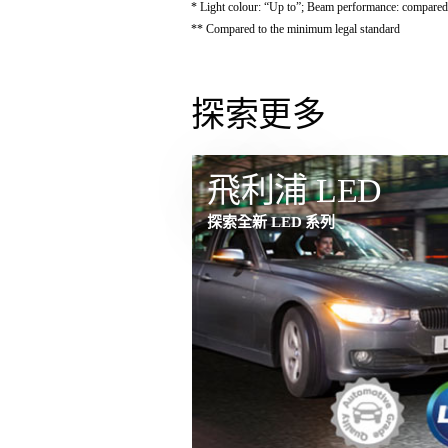
* Light colour: “Up to”; Beam performance: compared
** Compared to the minimum legal standard
探索更多
飛利浦 LED
探索全新 LED 系列