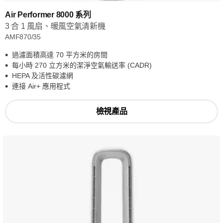
Air Performer 8000 系列
3 合 1 風扇、暖風空氣清新機
AMF870/35
過濾面積高達 70 平方米的房間
每小時 270 立方米的潔淨空氣輸送率 (CADR)
HEPA 及活性碳濾網
連接 Air+ 應用程式
檢視產品