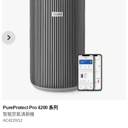
PureProtect Pro 4200 系列
智能空氣清新機
AC4220/12