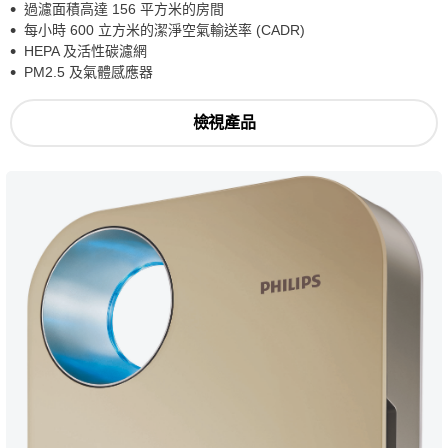
過濾面積高達 156 平方米的房間
每小時 600 立方米的潔淨空氣輸送率 (CADR)
HEPA 及活性碳濾網
PM2.5 及氣體感應器
檢視產品